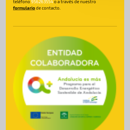
teléfono
956263554
o a través de nuestro
formulario
de contacto.